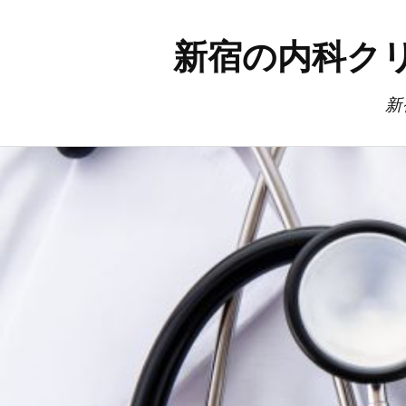
新宿の内科ク
新